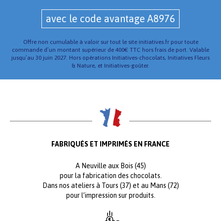
avec le code avantage A8976
Offre non cumulable à valoir sur tout le site initiatives.fr pour toute
commande d’un montant supérieur de 400€ TTC hors frais de port. Valable
jusqu’au 30 juin 2027. Hors opérations Initiatives-chocolats, Initiatives Fleurs
& Nature, et Initiatives-goûter.
FABRIQUÉS ET IMPRIMÉS EN FRANCE
A Neuville aux Bois (45)
pour la fabrication des chocolats.
Dans nos ateliers à Tours (37) et au Mans (72)
pour l’impression sur produits.