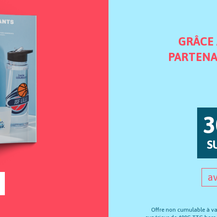
GRÂCE
PARTENA
3
S
a
Offre non cumulable à val