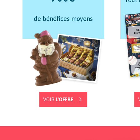
de bénéfices moyens
VOIR
L'OFFRE