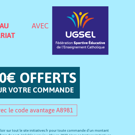
 AU
AVEC
RIAT
0€ OFFERTS
UR VOTRE COMMANDE
vec le code avantage A8981
oir sur tout le site initiatives.fr pour toute commande d’un montant