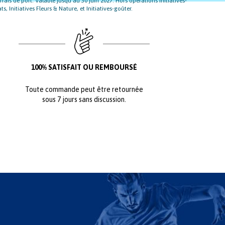
rais de port. Valable jusqu’au 30 juin 2027. Hors opérations Initiatives-
s, Initiatives Fleurs & Nature, et Initiatives-goûter.
100% SATISFAIT OU REMBOURSÉ
Toute commande peut être retournée
sous 7 jours sans discussion.