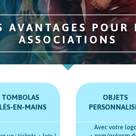
S AVANTAGES POUR 
ASSOCIATIONS
TOMBOLAS
OBJETS
LÉS-EN-MAINS
PERSONNALIS
Avec votre log
+ nom/prénom d
n un : tickets + lots !